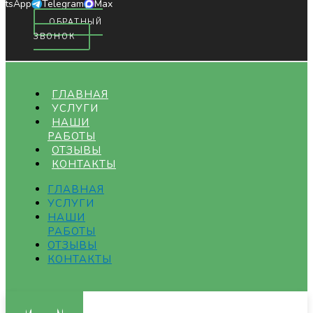
atsApp
Telegram
Max
ОБРАТНЫЙ
ЗВОНОК
ГЛАВНАЯ
УСЛУГИ
НАШИ
РАБОТЫ
ОТЗЫВЫ
КОНТАКТЫ
ГЛАВНАЯ
УСЛУГИ
НАШИ
РАБОТЫ
ОТЗЫВЫ
КОНТАКТЫ