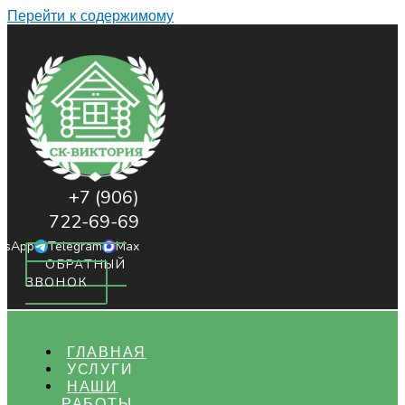
Перейти к содержимому
+7 (906)
722-69-69
tsApp
Telegram
Max
ОБРАТНЫЙ
ЗВОНОК
ГЛАВНАЯ
УСЛУГИ
НАШИ
РАБОТЫ